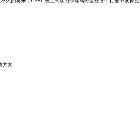
在不久的将来，CPVC法兰式双由令球阀将会在各个行业中发挥
决方案。