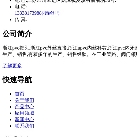
地 址:
江苏常州武进区嘉泽镇夏溪村前潘塘36号.
电 话:
13338173988(衡经理)
传 真:
公司简介
浙江pvc接头,浙江pvc外丝直接,浙江upvc内丝补芯,浙江p
生产、销售,有着多年的生产、销售经验。在工业管路、阀门领
了解更多
快速导航
首页
关于我们
产品中心
应用领域
新闻中心
联系我们