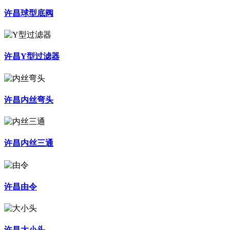
许昌球型底阀
许昌Y型过滤器
许昌内丝弯头
许昌内丝三通
许昌由令
许昌大小头