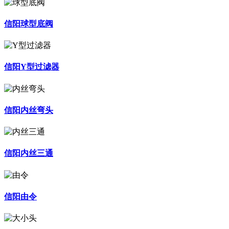
信阳球型底阀
信阳Y型过滤器
信阳内丝弯头
信阳内丝三通
信阳由令