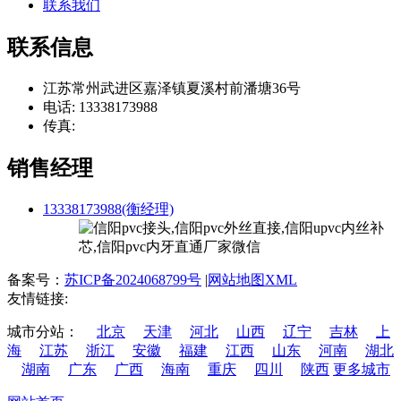
联系我们
联系信息
江苏常州武进区嘉泽镇夏溪村前潘塘36号
电话: 13338173988
传真:
销售经理
13338173988(衡经理)
备案号：
苏ICP备2024068799号
|
网站地图XML
友情链接:
城市分站：
北京
天津
河北
山西
辽宁
吉林
上
海
江苏
浙江
安徽
福建
江西
山东
河南
湖北
湖南
广东
广西
海南
重庆
四川
陕西
更多城市