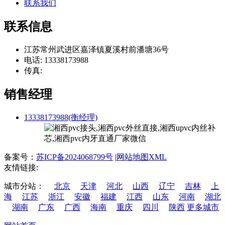
联系我们
联系信息
江苏常州武进区嘉泽镇夏溪村前潘塘36号
电话: 13338173988
传真:
销售经理
13338173988(衡经理)
备案号：
苏ICP备2024068799号
|
网站地图XML
友情链接:
城市分站：
北京
天津
河北
山西
辽宁
吉林
上
海
江苏
浙江
安徽
福建
江西
山东
河南
湖北
湖南
广东
广西
海南
重庆
四川
陕西
更多城市