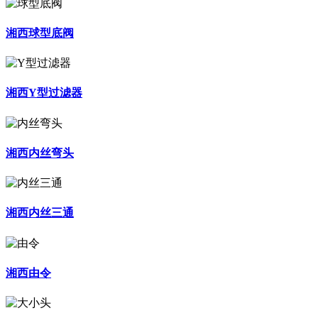
湘西球型底阀
湘西Y型过滤器
湘西内丝弯头
湘西内丝三通
湘西由令