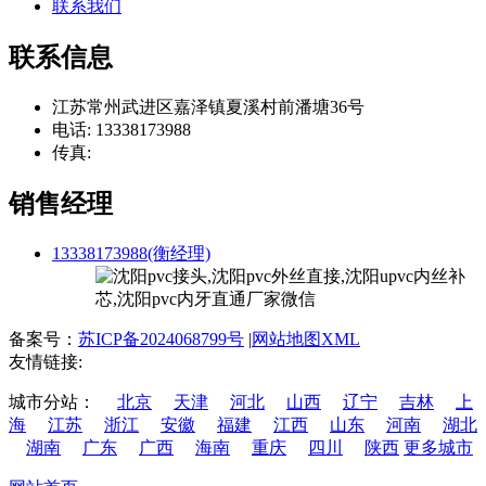
联系我们
联系信息
江苏常州武进区嘉泽镇夏溪村前潘塘36号
电话: 13338173988
传真:
销售经理
13338173988(衡经理)
备案号：
苏ICP备2024068799号
|
网站地图XML
友情链接:
城市分站：
北京
天津
河北
山西
辽宁
吉林
上
海
江苏
浙江
安徽
福建
江西
山东
河南
湖北
湖南
广东
广西
海南
重庆
四川
陕西
更多城市