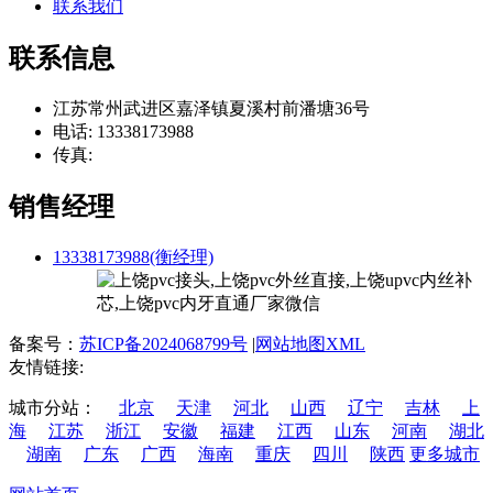
联系我们
联系信息
江苏常州武进区嘉泽镇夏溪村前潘塘36号
电话: 13338173988
传真:
销售经理
13338173988(衡经理)
备案号：
苏ICP备2024068799号
|
网站地图XML
友情链接:
城市分站：
北京
天津
河北
山西
辽宁
吉林
上
海
江苏
浙江
安徽
福建
江西
山东
河南
湖北
湖南
广东
广西
海南
重庆
四川
陕西
更多城市