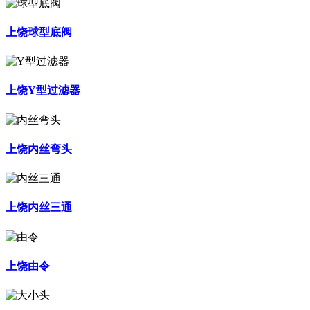
上饶球型底阀
上饶Y型过滤器
上饶内丝弯头
上饶内丝三通
上饶由令