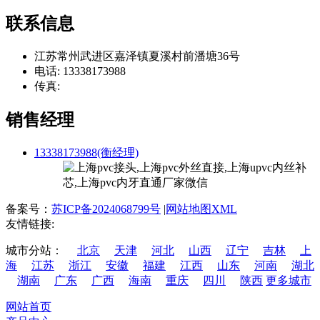
联系信息
江苏常州武进区嘉泽镇夏溪村前潘塘36号
电话: 13338173988
传真:
销售经理
13338173988(衡经理)
备案号：
苏ICP备2024068799号
|
网站地图XML
友情链接:
城市分站：
北京
天津
河北
山西
辽宁
吉林
上
海
江苏
浙江
安徽
福建
江西
山东
河南
湖北
湖南
广东
广西
海南
重庆
四川
陕西
更多城市
网站首页