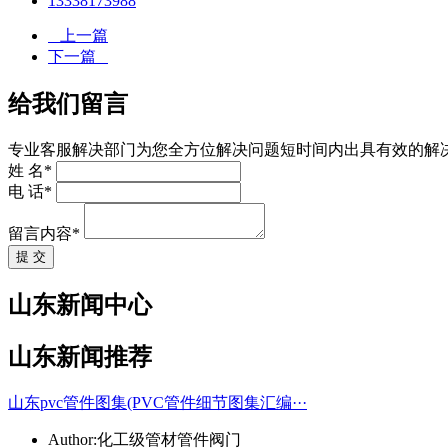
13338173988
上一篇
下一篇
给我们留言
专业客服解决部门为您全方位解决问题短时间内出具有效的解
姓 名*
电 话*
留言内容*
提 交
山东新闻中心
山东新闻推荐
山东pvc管件图集(PVC管件细节图集汇编···
Author:化工级管材管件阀门