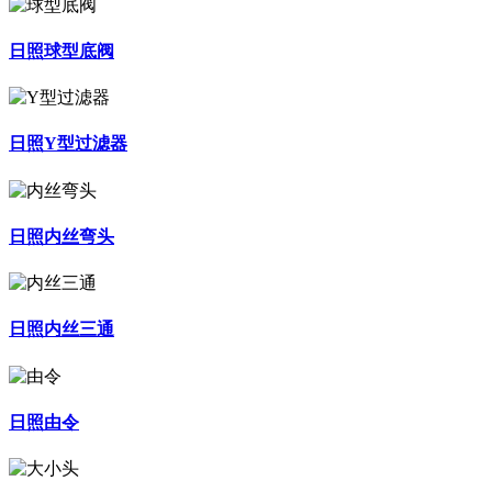
日照球型底阀
日照Y型过滤器
日照内丝弯头
日照内丝三通
日照由令