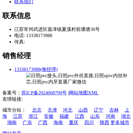
联系我们
联系信息
江苏常州武进区嘉泽镇夏溪村前潘塘36号
电话: 13338173988
传真:
销售经理
13338173988(衡经理)
备案号：
苏ICP备2024068799号
|
网站地图XML
友情链接:
城市分站：
北京
天津
河北
山西
辽宁
吉林
上
海
江苏
浙江
安徽
福建
江西
山东
河南
湖北
湖南
广东
广西
海南
重庆
四川
陕西
更多城市