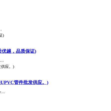
·
质优越，品质保证)
··
UPVC管件批发供应。)
··