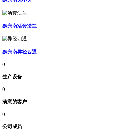
黔东南活套法兰
黔东南异径四通
0
生产设备
0
满意的客户
0
+
公司成员