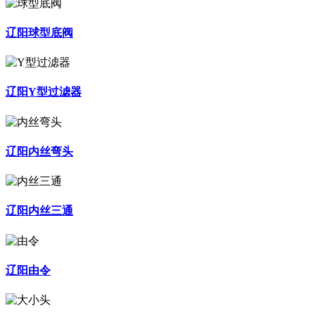
辽阳球型底阀
辽阳Y型过滤器
辽阳内丝弯头
辽阳内丝三通
辽阳由令