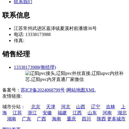
联系我们
联系信息
江苏常州武进区嘉泽镇夏溪村前潘塘36号
电话: 13338173988
传真:
销售经理
13338173988(衡经理)
备案号：
苏ICP备2024068799号
|
网站地图XML
友情链接:
城市分站：
北京
天津
河北
山西
辽宁
吉林
上
海
江苏
浙江
安徽
福建
江西
山东
河南
湖北
湖南
广东
广西
海南
重庆
四川
陕西
更多城市