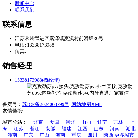
新闻中心
联系我们
联系信息
江苏常州武进区嘉泽镇夏溪村前潘塘36号
电话: 13338173988
传真:
销售经理
13338173988(衡经理)
备案号：
苏ICP备2024068799号
|
网站地图XML
友情链接:
城市分站：
北京
天津
河北
山西
辽宁
吉林
上
海
江苏
浙江
安徽
福建
江西
山东
河南
湖北
湖南
广东
广西
海南
重庆
四川
陕西
更多城市