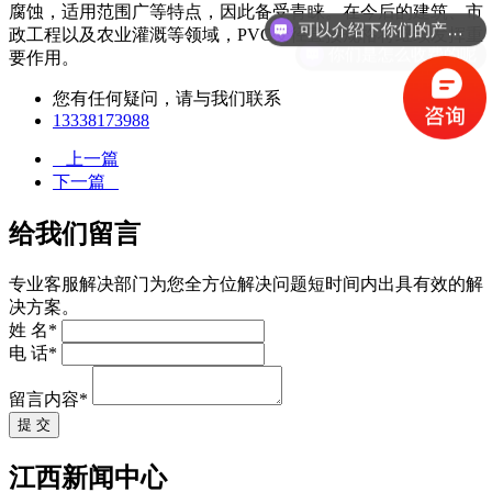
可以介绍下你们的产品么
腐蚀，适用范围广等特点，因此备受青睐。在今后的建筑、市
政工程以及农业灌溉等领域，PVC变径直接规格将继续发挥重
你们是怎么收费的呢
要作用。
您有任何疑问，请与我们联系
13338173988
上一篇
下一篇
给我们留言
专业客服解决部门为您全方位解决问题短时间内出具有效的解
决方案。
姓 名*
电 话*
留言内容*
提 交
江西新闻中心