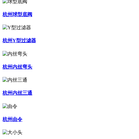
杭州球型底阀
杭州Y型过滤器
杭州内丝弯头
杭州内丝三通
杭州由令