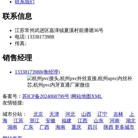
联系我们
联系信息
江苏常州武进区嘉泽镇夏溪村前潘塘36号
电话: 13338173988
传真:
销售经理
13338173988(衡经理)
备案号：
苏ICP备2024068799号
|
网站地图XML
友情链接:
城市分站：
北京
天津
河北
山西
辽宁
吉林
上
海
江苏
浙江
安徽
福建
江西
山东
河南
湖北
湖南
广东
广西
海南
重庆
四川
陕西
更多城市