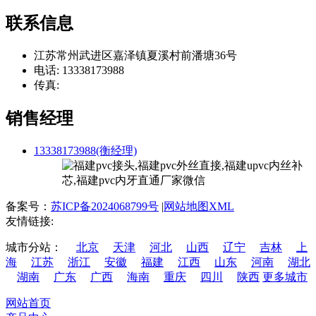
联系信息
江苏常州武进区嘉泽镇夏溪村前潘塘36号
电话: 13338173988
传真:
销售经理
13338173988(衡经理)
备案号：
苏ICP备2024068799号
|
网站地图XML
友情链接:
城市分站：
北京
天津
河北
山西
辽宁
吉林
上
海
江苏
浙江
安徽
福建
江西
山东
河南
湖北
湖南
广东
广西
海南
重庆
四川
陕西
更多城市
网站首页