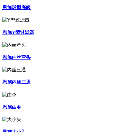
恩施球型底阀
恩施Y型过滤器
恩施内丝弯头
恩施内丝三通
恩施由令
恩施大小头