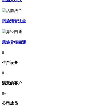
恩施活套法兰
恩施异径四通
0
生产设备
0
满意的客户
0
+
公司成员