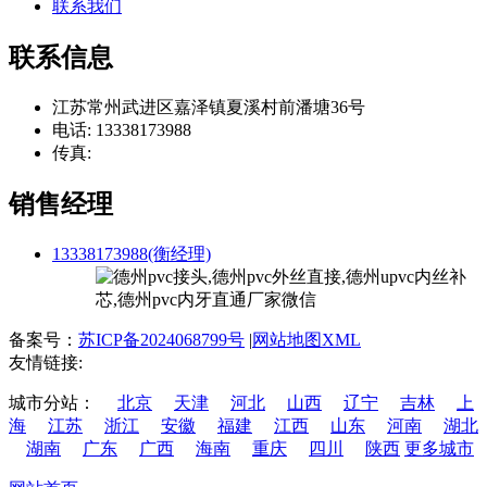
联系我们
联系信息
江苏常州武进区嘉泽镇夏溪村前潘塘36号
电话: 13338173988
传真:
销售经理
13338173988(衡经理)
备案号：
苏ICP备2024068799号
|
网站地图XML
友情链接:
城市分站：
北京
天津
河北
山西
辽宁
吉林
上
海
江苏
浙江
安徽
福建
江西
山东
河南
湖北
湖南
广东
广西
海南
重庆
四川
陕西
更多城市