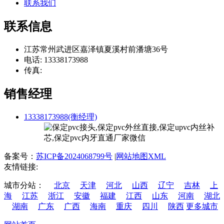
联系我们
联系信息
江苏常州武进区嘉泽镇夏溪村前潘塘36号
电话: 13338173988
传真:
销售经理
13338173988(衡经理)
备案号：
苏ICP备2024068799号
|
网站地图XML
友情链接:
城市分站：
北京
天津
河北
山西
辽宁
吉林
上
海
江苏
浙江
安徽
福建
江西
山东
河南
湖北
湖南
广东
广西
海南
重庆
四川
陕西
更多城市