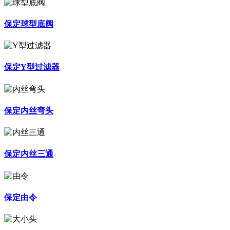
保定球型底阀
保定Y型过滤器
保定内丝弯头
保定内丝三通
保定由令