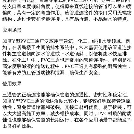
度相等，与T型、直通等形式的PVC三通不同。这种三通管的
分支口呈30度倾斜角度，使得原来直线连接的管道可以呈30度
偏向，具有一定的弯曲作用。该管道连接件的接口采用无螺纹
结构，通过卡套和卡箍连接，具有易拆装、不易漏水的特点。
应用场景
30度Y型PVC三通广泛应用于建筑、化工、给排水等领域。例
如，在居民楼卫生间的排水系统中，常常需要使用该管道连接
件将主管道朝向深水管道或下水道倾斜，以便将废水快速排
除。在化工厂中，PVC三通也是常用的管道连接件。特别是在
高浓度酸碱液的输送过程中，PVC三通具有极强的耐腐蚀性，
能够有效防止管道腐蚀和泄漏，确保生产安全。
使用效果
三通管的正确连接能够确保管道的连通性、密封性和稳定性。
30度Y型PVC三通的倾斜角度比较小，能够较好地保持管道流
动性，避免管道堵塞和破裂。其接口材料优良、易于拆装，可
以大大提高施工效率，减少维护成本。同时，PVC材质的耐腐
蚀性也能够确保管道的长期运行，在各个应用场景中都能发挥
出良好的效果。