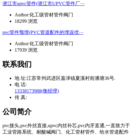
潜江市upvc管件(潜江市UPVC管件厂···
Author:化工级管材管件阀门
18299 浏览
pvc管件预埋(PVC管道配件的埋设优···
Author:化工级管材管件阀门
17939 浏览
联系我们
地 址:
江苏常州武进区嘉泽镇夏溪村前潘塘36号.
电 话:
13338173988(衡经理)
传 真:
公司简介
pvc接头,pvc外丝直接,upvc内丝补芯,pvc内牙直通,一直致力于
工业管路系统、耐酸碱阀门、化工管材管件、给水管道配件