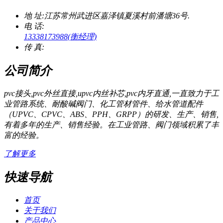
地 址:
江苏常州武进区嘉泽镇夏溪村前潘塘36号.
电 话:
13338173988(衡经理)
传 真:
公司简介
pvc接头,pvc外丝直接,upvc内丝补芯,pvc内牙直通,一直致力于工
业管路系统、耐酸碱阀门、化工管材管件、给水管道配件
（UPVC、CPVC、ABS、PPH、GRPP）的研发、生产、销售,
有着多年的生产、销售经验。在工业管路、阀门领域积累了丰
富的经验。
了解更多
快速导航
首页
关于我们
产品中心