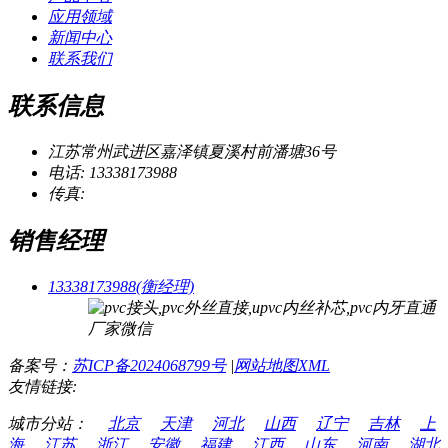
应用领域
新闻中心
联系我们
联系信息
江苏常州武进区嘉泽镇夏溪村前潘塘36号
电话: 13338173988
传真:
销售经理
13338173988(衡经理)
备案号：
苏ICP备2024068799号
|
网站地图XML
友情链接:
城市分站：
北京
天津
河北
山西
辽宁
吉林
上
海
江苏
浙江
安徽
福建
江西
山东
河南
湖北