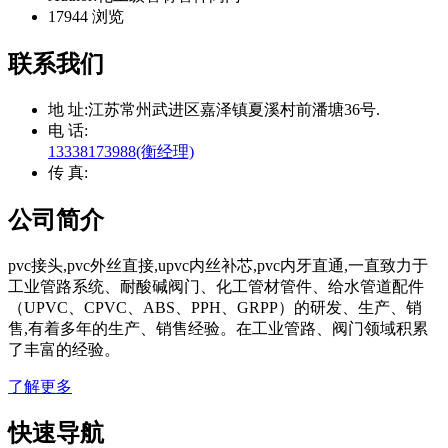
17944 浏览
联系我们
地 址:
江苏常州武进区嘉泽镇夏溪村前潘塘36号.
电 话:
13338173988(衡经理)
传 真:
公司简介
pvc接头,pvc外丝直接,upvc内丝补芯,pvc内牙直通,一直致力于
工业管路系统、耐酸碱阀门、化工管材管件、给水管道配件
（UPVC、CPVC、ABS、PPH、GRPP）的研发、生产、销
售,有着多年的生产、销售经验。在工业管路、阀门领域积累
了丰富的经验。
了解更多
快速导航