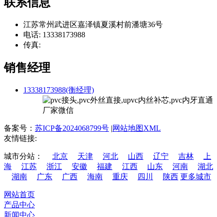
联系信息
江苏常州武进区嘉泽镇夏溪村前潘塘36号
电话: 13338173988
传真:
销售经理
13338173988(衡经理)
备案号：
苏ICP备2024068799号
|
网站地图XML
友情链接:
城市分站：
北京
天津
河北
山西
辽宁
吉林
上
海
江苏
浙江
安徽
福建
江西
山东
河南
湖北
湖南
广东
广西
海南
重庆
四川
陕西
更多城市
网站首页
产品中心
新闻中心