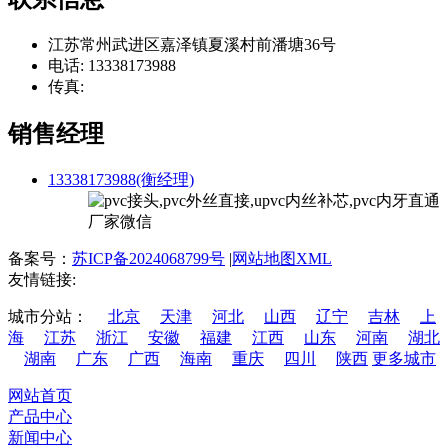
江苏常州武进区嘉泽镇夏溪村前潘塘36号
电话: 13338173988
传真:
销售经理
13338173988(衡经理)
备案号：
苏ICP备2024068799号
|
网站地图XML
友情链接:
城市分站：
北京
天津
河北
山西
辽宁
吉林
上
海
江苏
浙江
安徽
福建
江西
山东
河南
湖北
湖南
广东
广西
海南
重庆
四川
陕西
更多城市
网站首页
产品中心
新闻中心