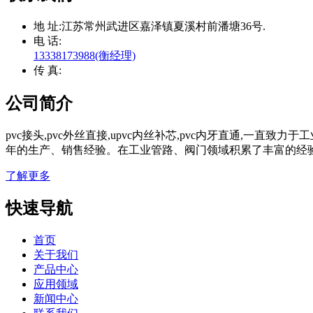
地 址:
江苏常州武进区嘉泽镇夏溪村前潘塘36号.
电 话:
13338173988(衡经理)
传 真:
公司简介
pvc接头,pvc外丝直接,upvc内丝补芯,pvc内牙直通,一直
年的生产、销售经验。在工业管路、阀门领域积累了丰富的经
了解更多
快速导航
首页
关于我们
产品中心
应用领域
新闻中心