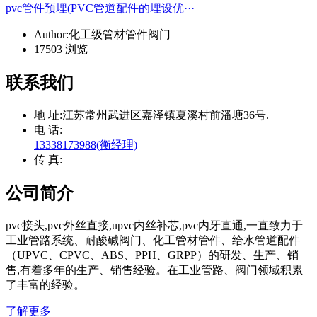
pvc管件预埋(PVC管道配件的埋设优···
Author:化工级管材管件阀门
17503 浏览
联系我们
地 址:
江苏常州武进区嘉泽镇夏溪村前潘塘36号.
电 话:
13338173988(衡经理)
传 真:
公司简介
pvc接头,pvc外丝直接,upvc内丝补芯,pvc内牙直通,一直致力于
工业管路系统、耐酸碱阀门、化工管材管件、给水管道配件
（UPVC、CPVC、ABS、PPH、GRPP）的研发、生产、销
售,有着多年的生产、销售经验。在工业管路、阀门领域积累
了丰富的经验。
了解更多