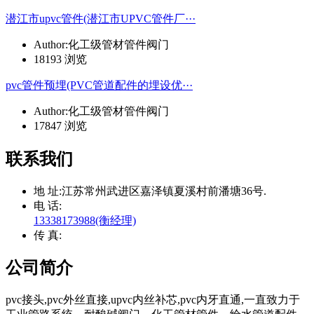
潜江市upvc管件(潜江市UPVC管件厂···
Author:化工级管材管件阀门
18193 浏览
pvc管件预埋(PVC管道配件的埋设优···
Author:化工级管材管件阀门
17847 浏览
联系我们
地 址:
江苏常州武进区嘉泽镇夏溪村前潘塘36号.
电 话:
13338173988(衡经理)
传 真:
公司简介
pvc接头,pvc外丝直接,upvc内丝补芯,pvc内牙直通,一直致力于