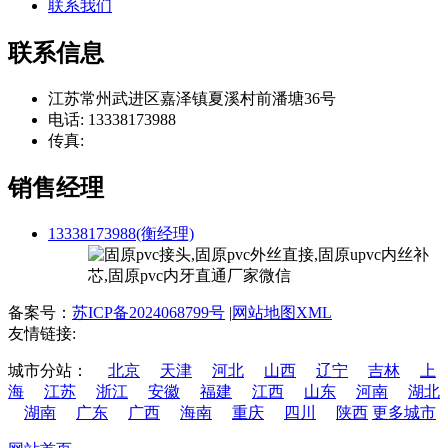
联系我们
联系信息
江苏常州武进区嘉泽镇夏溪村前潘塘36号
电话: 13338173988
传真:
销售经理
13338173988(衡经理)
备案号：
苏ICP备2024068799号
|
网站地图XML
友情链接:
城市分站：
北京
天津
河北
山西
辽宁
吉林
上
海
江苏
浙江
安徽
福建
江西
山东
河南
湖北
湖南
广东
广西
海南
重庆
四川
陕西
更多城市